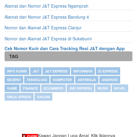
Alamat dan Nomor J&T Express Ngamprah
Alamat dan Nomor J&T Express Bandung 4
Nomor dan Alamat J&T Express Cianjur
Nomor dan Alamat J&T Express di Sukabumi
Cek Nomor Kurir dan Cara Tracking Resi J&T dengan App
TAG
INFO KURIR
J&T
J&T EXPRESS
INFORMASI
ID EXPRESS
SICEPAT
TEKNOLOGI
KOMPUTER
ANTERAJA
ANDROID
GAME
FINANCE
ECOMMERS
JNE EXPRESS
MUSIK
NOVEL
NINJA XPRESS
RAGAM
Kawan Jangan Lupa Amal, Klik Iklannya