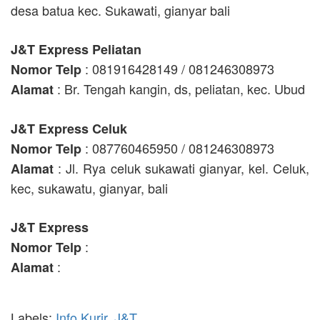
desa batua kec. Sukawati, gianyar bali
J&T Express Peliatan
: 081916428149 / 081246308973
Nomor Telp
: Br. Tengah kangin, ds, peliatan, kec. Ubud
Alamat
J&T Express Celuk
: 087760465950 / 081246308973
Nomor Telp
: Jl. Rya celuk sukawati gianyar, kel. Celuk,
Alamat
kec, sukawatu, gianyar, bali
J&T Express
:
Nomor Telp
:
Alamat
Labels:
Info Kurir
,
J&T