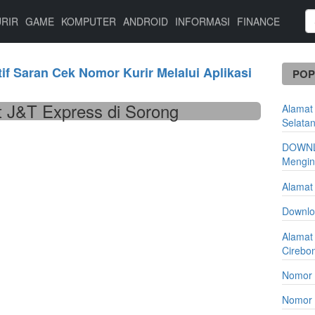
URIR
GAME
KOMPUTER
ANDROID
INFORMASI
FINANCE
if Saran Cek Nomor Kurir Melalui Aplikasi
POP
 J&T Express di Sorong
Alamat
Selata
DOWNL
Mengin
Alamat
Downlo
Alamat
Cirebo
Nomor 
Nomor 