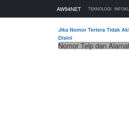
AW94NET
AW94NET
TEKNOLOGI
INFOK
Jika Nomor Tertera Tidak Akt
Disini
Nomor Telp dan Alamat