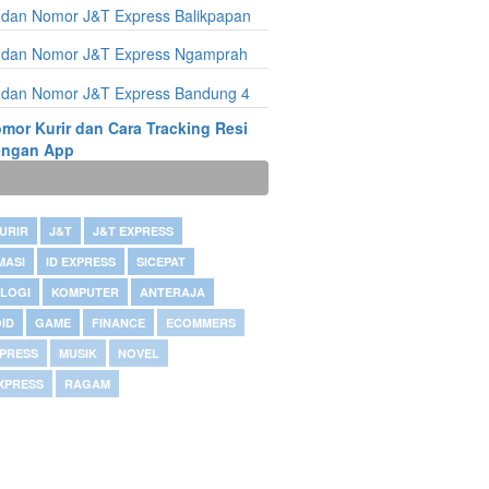
 dan Nomor J&T Express Balikpapan
 dan Nomor J&T Express Ngamprah
 dan Nomor J&T Express Bandung 4
mor Kurir dan Cara Tracking Resi
engan App
URIR
J&T
J&T EXPRESS
MASI
ID EXPRESS
SICEPAT
LOGI
KOMPUTER
ANTERAJA
ID
GAME
FINANCE
ECOMMERS
XPRESS
MUSIK
NOVEL
 XPRESS
RAGAM