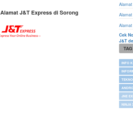
Alamat
 Alamat J&T Express di Sorong
Alamat
Alamat
Cek No
J&T d
TAG
INFO K
INFOR
TEKNO
ANDRO
JNE E
NINJA