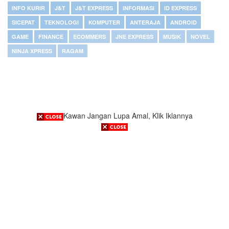
INFO KURIR
J&T
J&T EXPRESS
INFORMASI
ID EXPRESS
SICEPAT
TEKNOLOGI
KOMPUTER
ANTERAJA
ANDROID
GAME
FINANCE
ECOMMERS
JNE EXPRESS
MUSIK
NOVEL
NINJA XPRESS
RAGAM
Kawan Jangan Lupa Amal, Klik Iklannya