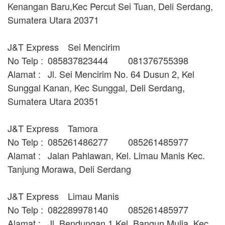
Kenangan Baru,Kec Percut Sei Tuan, Deli Serdang,
Sumatera Utara 20371
J&T Express
Sei Mencirim
No Telp :
085837823444
081376755398
Alamat :
Jl. Sei Mencirim No. 64 Dusun 2, Kel
Sunggal Kanan, Kec Sunggal, Deli Serdang,
Sumatera Utara 20351
J&T Express
Tamora
No Telp :
085261486277
085261485977
Alamat :
Jalan Pahlawan, Kel. Limau Manis Kec.
Tanjung Morawa, Deli Serdang
J&T Express
Limau Manis
No Telp :
082289978140
085261485977
Alamat :
Jl. Bendungan 1 Kel. Bangun Mulia, Kec.