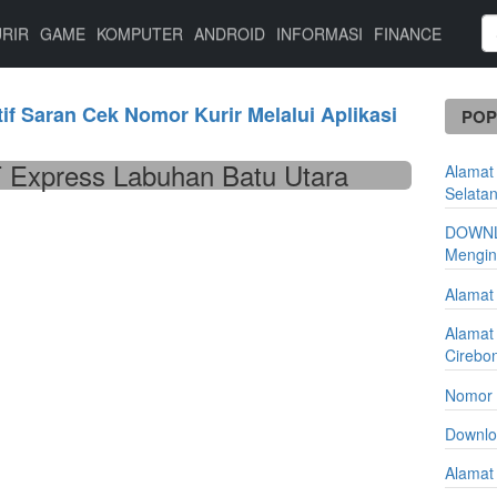
URIR
GAME
KOMPUTER
ANDROID
INFORMASI
FINANCE
if Saran Cek Nomor Kurir Melalui Aplikasi
POP
 Express Labuhan Batu Utara
Alamat
Selata
DOWNL
Mengin
Alamat
Alamat
Cirebo
Nomor 
Downlo
Alamat