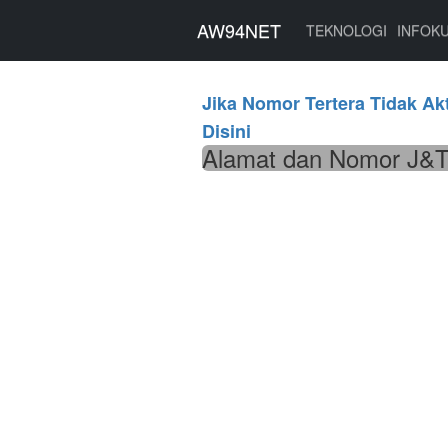
AW94NET
AW94NET
TEKNOLOGI
INFOK
Jika Nomor Tertera Tidak Akt
Disini
Alamat dan Nomor J&T