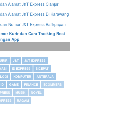
dan Alamat J&T Express Cianjur
dan Alamat J&T Express Di Karawang
 dan Nomor J&T Express Balikpapan
mor Kurir dan Cara Tracking Resi
engan App
URIR
J&T
J&T EXPRESS
MASI
ID EXPRESS
SICEPAT
LOGI
KOMPUTER
ANTERAJA
ID
GAME
FINANCE
ECOMMERS
XPRESS
MUSIK
NOVEL
 XPRESS
RAGAM