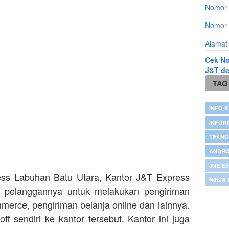
Nomor 
Nomor 
Alamat
Cek No
J&T d
TAG
INFO K
INFOR
TEKNO
ANDRO
JNE E
ss Labuhan Batu Utara, Kantor J&T Express
NINJA
i pelanggannya untuk melakukan pengiriman
erce, pengiriman belanja online dan lainnya.
ff sendiri ke kantor tersebut. Kantor ini juga