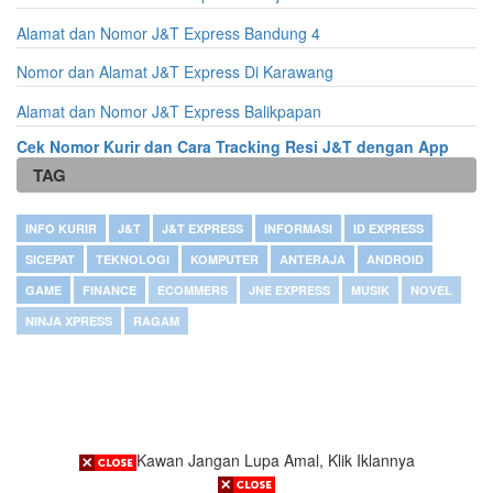
Alamat dan Nomor J&T Express Bandung 4
Nomor dan Alamat J&T Express Di Karawang
Alamat dan Nomor J&T Express Balikpapan
Cek Nomor Kurir dan Cara Tracking Resi J&T dengan App
TAG
INFO KURIR
J&T
J&T EXPRESS
INFORMASI
ID EXPRESS
SICEPAT
TEKNOLOGI
KOMPUTER
ANTERAJA
ANDROID
GAME
FINANCE
ECOMMERS
JNE EXPRESS
MUSIK
NOVEL
NINJA XPRESS
RAGAM
Kawan Jangan Lupa Amal, Klik Iklannya