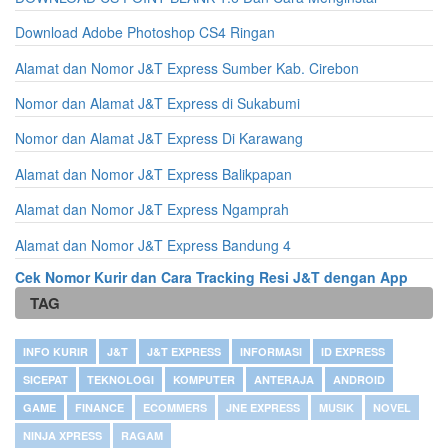
Download Adobe Photoshop CS4 Ringan
Alamat dan Nomor J&T Express Sumber Kab. Cirebon
Nomor dan Alamat J&T Express di Sukabumi
Nomor dan Alamat J&T Express Di Karawang
Alamat dan Nomor J&T Express Balikpapan
Alamat dan Nomor J&T Express Ngamprah
Alamat dan Nomor J&T Express Bandung 4
Cek Nomor Kurir dan Cara Tracking Resi J&T dengan App
TAG
INFO KURIR
J&T
J&T EXPRESS
INFORMASI
ID EXPRESS
SICEPAT
TEKNOLOGI
KOMPUTER
ANTERAJA
ANDROID
GAME
FINANCE
ECOMMERS
JNE EXPRESS
MUSIK
NOVEL
NINJA XPRESS
RAGAM