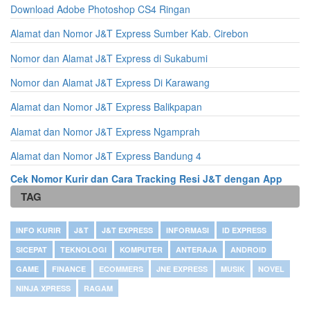
Download Adobe Photoshop CS4 Ringan
Alamat dan Nomor J&T Express Sumber Kab. Cirebon
Nomor dan Alamat J&T Express di Sukabumi
Nomor dan Alamat J&T Express Di Karawang
Alamat dan Nomor J&T Express Balikpapan
Alamat dan Nomor J&T Express Ngamprah
Alamat dan Nomor J&T Express Bandung 4
Cek Nomor Kurir dan Cara Tracking Resi J&T dengan App
TAG
INFO KURIR
J&T
J&T EXPRESS
INFORMASI
ID EXPRESS
SICEPAT
TEKNOLOGI
KOMPUTER
ANTERAJA
ANDROID
GAME
FINANCE
ECOMMERS
JNE EXPRESS
MUSIK
NOVEL
NINJA XPRESS
RAGAM