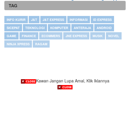
TAG
INFO KURIR
J&T
J&T EXPRESS
INFORMASI
ID EXPRESS
SICEPAT
TEKNOLOGI
KOMPUTER
ANTERAJA
ANDROID
GAME
FINANCE
ECOMMERS
JNE EXPRESS
MUSIK
NOVEL
NINJA XPRESS
RAGAM
Kawan Jangan Lupa Amal, Klik Iklannya